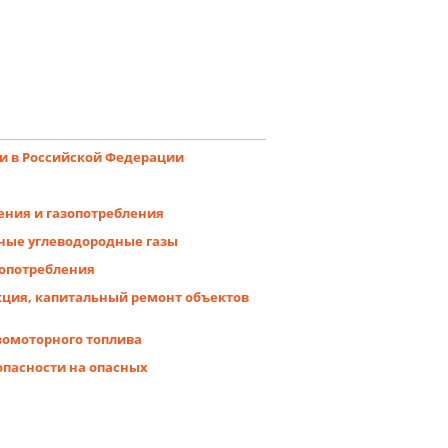
и в Российской Федерации
ения и газопотребления
ные углеводородные газы
зопотребления
кция, капитальный ремонт объектов
зомоторного топлива
опасности на опасных