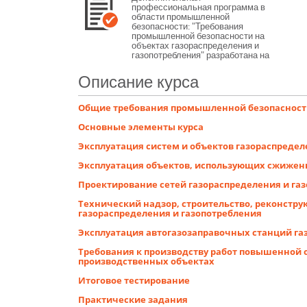
профессиональная программа в
области промышленной
безопасности: "Требования
промышленной безопасности на
объектах газораспределения и
газопотребления" разработана на
основании Постановления
Правительства РФ от 25.10.2019 №
Описание курса
1365 "О подготовке и об аттестации
в области промышленной
безопасности, по вопросам
Общие требования промышленной безопасност
безопасности гидротехнических
сооружений, безопасности в сфере
Основные элементы курса
электроэнергетики"
Эксплуатация систем и объектов газораспредел
Эксплуатация объектов, использующих сжижен
Проектирование сетей газораспределения и га
Технический надзор, строительство, реконстру
газораспределения и газопотребления
Эксплуатация автогазозаправочных станций га
Требования к производству работ повышенной 
производственных объектах
Итоговое тестирование
Практические задания