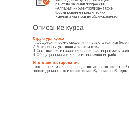
необходимых для организации
работ по рабочей профессии
«Аппаратчик электролиза» также
формирование практических
умений и навыков по обслуживанию
технологического оборудования
производства неорганических
Описание курса
веществ и управление им.
Структура курса
1. Общетехнические сведения и правила техники безо
2. Материалы, установки и автоматика
3. Составление и корректирование растворов электрол
4. Оборудование и технология выполнения работ
Итоговое тестирование
Тест состоит из 20 вопросов, ответить на которые нео
прохождения теста и завершения обучения необходимо